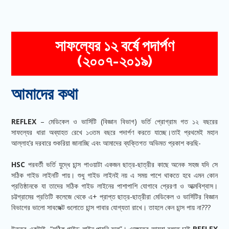
সাফল্যের ১২ বর্ষে পদার্পণ
(২০০৭-২০১৯)
আমাদের কথা
REFLEX
– মেডিকেল ও ভার্সিটি (বিজ্ঞান বিভাগ) ভর্তি প্রোগ্রাম গত ১২ বছরের
সাফল্যের ধারা অব্যাহত রেখে ১৩তম বছরে পদার্পণ করতে যাচ্ছে।তাই প্রথমেই মহান
আল্লাহ’র দরবারে শুকরিয়া জানাচ্ছি এবং আমাদের ব্যক্তিগত অভিমত প্রকাশ করছি-
HSC
পরবর্তী ভর্তি যুদ্ধে চান্স পাওয়াটা একজন ছাত্র-ছাত্রীর কাছে অনেক সহজ যদি সে
সঠিক গাইড লাইনটি পায়। শুধু গাইড লাইনই নয় এ সময় পাশে থাকতে হবে এমন কোন
প্রতিষ্ঠানকে যা তাদের সঠিক গাইড লাইনের পাশাপাশি যোগাবে প্রেরণা ও আত্মবিশ্বাস।
চট্টগ্রামের প্রতিটি কলেজে থেকে এ+ প্রাপ্ত ছাত্র-ছাত্রীরা মেডিকেল ও ভার্সিটির বিজ্ঞান
বিভাগের ভালো সাবজেক্ট গুলোতে চান্স পাবার যোগ্যতা রাখে। তাহলে কেন চান্স পায় না???
উত্তর একটাই- “সঠিক গাইড লাইন পায়নি বলে”। এক্ষেত্রে আমরা বলতে চাই
REFLEX