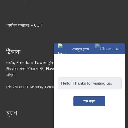
প্রযুক্তি সহায়তায় –
CGIT
ফেসবুক চ্যাট
ঠিকানা
৬৫/এ, Freedom Tower (মুক্তি ভবন) ৫ম তলা, চট্টেশ্বরী রোড, গুলজার
টাওয়ারের দক্ষিণ পশ্চিম পার্শ্বে, Flavors Sweets এর উপরে, চকবাজার,
চট্টগ্রাম
Hello! Thanks for visiting us.
মোবাইলঃ ০১৬৭০-৩৫২০৮৪, ০১৭৮০২৫৭২২৮
শুরু করুন
ম্যাপ