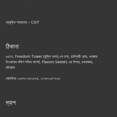
প্রযুক্তি সহায়তায় –
CGIT
ঠিকানা
৬৫/এ, Freedom Tower (মুক্তি ভবন) ৫ম তলা, চট্টেশ্বরী রোড, গুলজার
টাওয়ারের দক্ষিণ পশ্চিম পার্শ্বে, Flavors Sweets এর উপরে, চকবাজার,
চট্টগ্রাম
মোবাইলঃ ০১৬৭০-৩৫২০৮৪, ০১৭৮০২৫৭২২৮
ম্যাপ