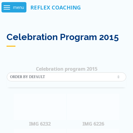
Skip
to
content
Celebration Program 2015
Celebration program 2015
ORDER BY DEFAULT
IMG 6232
IMG 6226